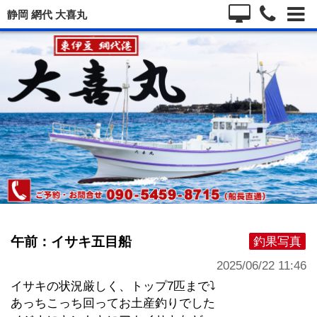
静岡 網代 大喜丸
午前：イサキ五目船
釣果写真
2025/06/22 11:46
イサキの状況厳しく、トップ7匹まで⤵️
あっちこっち回ってお土産釣りでした