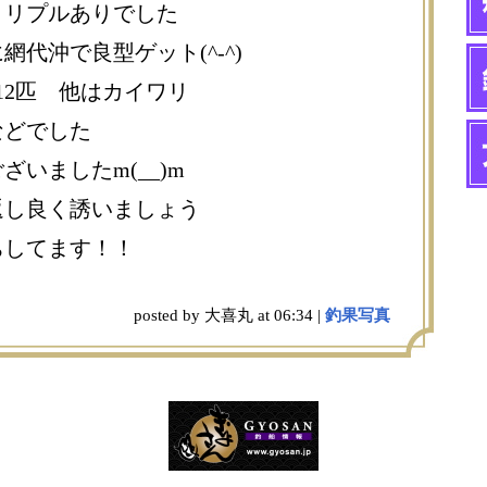
トリプルありでした
代沖で良型ゲット(^-^)
～12匹 他はカイワリ
などでした
いましたm(__)m
返し良く誘いましょう
ちしてます！！
posted by 大喜丸 at 06:34 |
釣果写真