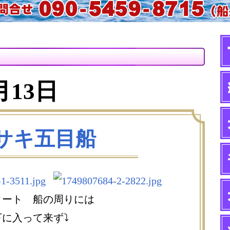
月13日
サキ五目船
タート 船の周りには
に入って来ず⤵️