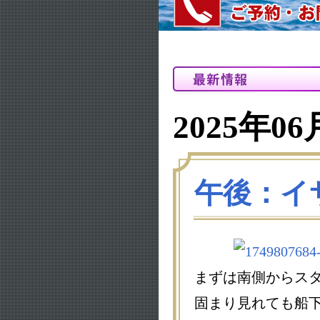
2025年06
午後：イ
まずは南側からス
固まり見れても船下