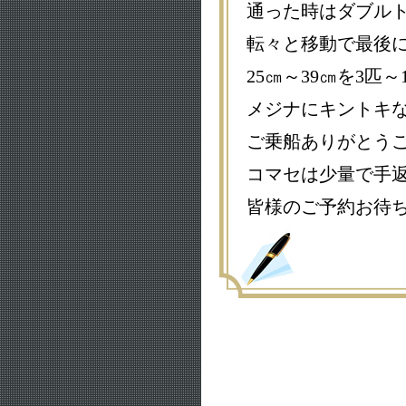
通った時はダブル
転々と移動で最後に網
25㎝～39㎝を3匹
メジナにキントキ
ご乗船ありがとうござ
コマセは少量で手
皆様のご予約お待